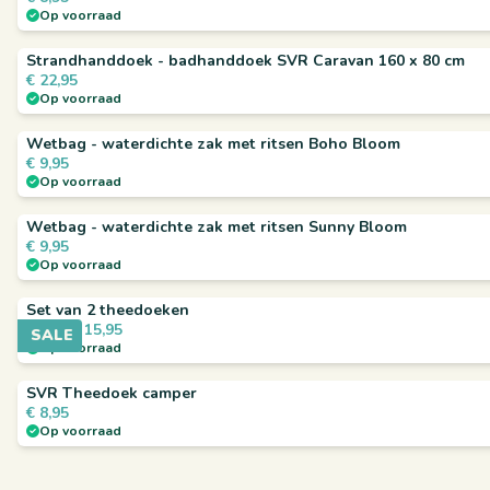
Op voorraad
Strandhanddoek - badhanddoek SVR Caravan 160 x 80 cm
€
22,95
Op voorraad
Wetbag - waterdichte zak met ritsen Boho Bloom
€
9,95
Op voorraad
Wetbag - waterdichte zak met ritsen Sunny Bloom
€
9,95
Op voorraad
Set van 2 theedoeken
€
15,95
€
17,90
SALE
Op voorraad
SVR Theedoek camper
€
8,95
Op voorraad