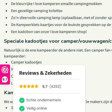
De kleurrijke I love kamperen emaille campingmokken
Een gezellige camping toilettas
Zo’n sfeervolle camping lamp (oplaadbaar, met of zonder s
De Kampeerklets kaartjes voor de leukste gesprekken op d
Een kadobon van onze I love kamperen shop!
Speciale kadootjes voor camper/vouwwagen/c
Natuurlijk is de ene kampeerder de andere niet. Een camper fan 
kampeerder:
Camper kadootjes
Voor vouwwagen fans
Caravan kadootjes
9,7
Leuk voor tentkampeerders
Kampeerkado voor man of kind
We weten het, onze website is nogal vrouwelijk. De makers zij
Speciaal voor mannen die graag kamperen