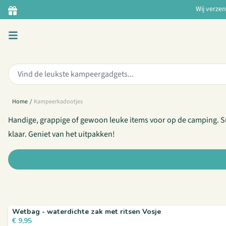
Ga naar de inhoud
Wij verze
GEEF IETS PERSOONLIJKS
Kadotips voor kampeerde
Zoeken:
Home
/
Kampeerkadootjes
Handige, grappige of gewoon leuke items voor op de camping. Supe
klaar. Geniet van het uitpakken!
Wetbag - waterdichte zak met ritsen Vosje
€
9,95