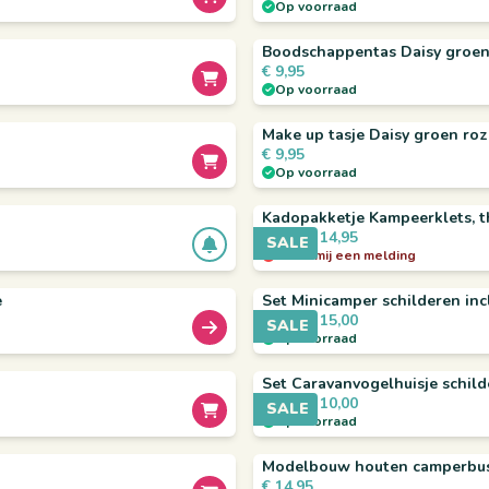
Op voorraad
Boodschappentas Daisy groen
€
9,95
Op voorraad
Make up tasje Daisy groen roz
€
9,95
Op voorraad
Kadopakketje Kampeerklets, t
€
14,95
€
16,85
SALE
Stuur mij een melding
e
Set Minicamper schilderen incl
€
15,00
€
17,90
SALE
Op voorraad
Set Caravanvogelhuisje schilde
€
10,00
€
12,90
SALE
Op voorraad
Modelbouw houten camperbus
€
14,95