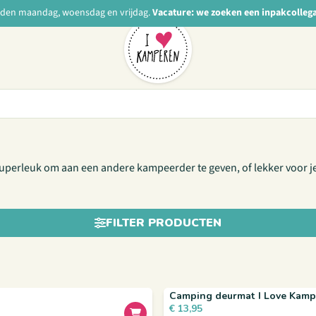
nden maandag, woensdag en vrijdag.
Vacature: we zoeken een inpakcolleg
rs
rleuk om aan een andere kampeerder te geven, of lekker voor jezelf!
FILTER PRODUCTEN
Camping deurmat I Love Kampe
€
13,95