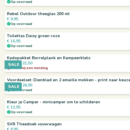
Op voorraad
Rebel Outdoor theeglas 200 ml
€
9,95
Op voorraad
Toilettas Daisy groen roze
€
16,95
Op voorraad
Kadopakket Borrelplank en Kampeerklets
€
21,50
€
23,90
SALE
Stuur mij een melding
Voordeelset: Dienblad en 2 emaille mokken - print naar keuz
€
26,95
€
29,85
SALE
Op voorraad
Kleur je Camper - minicamper om te schilderen
€
13,95
Op voorraad
SVR Theedoek vouwwagen
€
8,95