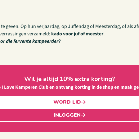
te geven. Op hun verjaardag, op Juffendag of Meesterdag, of als afs
verrassingen verzameld:
kado voor juf of meester
!
oor die fervente kampeerder?
Wil je altijd 10% extra korting?
e I Love Kamperen Club en ontvang korting in de shop en maak ge
WORD LID
INLOGGEN