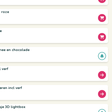
 roze
e
hee en chocolade
 verf
ren incl verf
je 3D lightbox