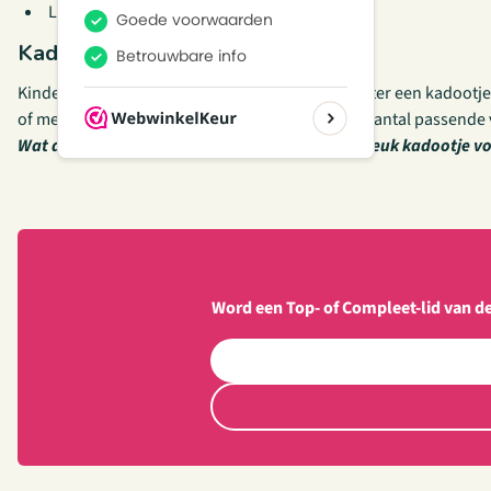
Leuk voor kinderen in kampeergezinnen
Kadootje voor juf of meester
Kinderen vinden het heerlijk om hun juf of meester een kadootje 
of meester van kamperen? Dan hebben wij een aantal passende 
Wat denk je, heb je genoeg inspiratie voor een leuk kadootje v
Word een Top- of Compleet-lid van d