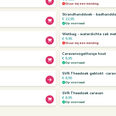
Stuur mij een melding
Strandhanddoek - badhanddo
€
22,95
Op voorraad
Wetbag - waterdichte zak met
€
9,95
Stuur mij een melding
Caravanvogelhuisje hout
€
8,95
Op voorraad
SVR Theedoek geblokt -cara
€
8,95
Op voorraad
SVR Theedoek caravan
€
8,95
Op voorraad