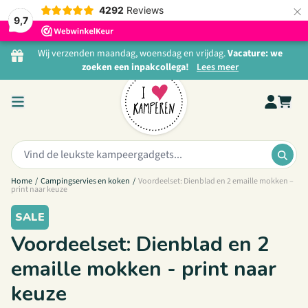
×
4292
Reviews
9,7
Ga naar de inhoud
Wij verzenden maandag, woensdag en vrijdag.
Vacature: we
zoeken een inpakcollega!
Lees meer
Zoeken:
ZOE
Home
/
Campingservies en koken
/
Voordeelset: Dienblad en 2 emaille mokken –
print naar keuze
SALE
Voordeelset: Dienblad en 2
emaille mokken - print naar
keuze