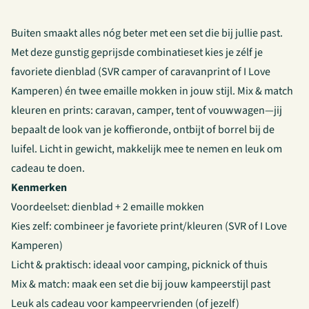
Buiten smaakt alles nóg beter met een set die bij jullie past.
Met deze gunstig geprijsde combinatieset kies je zélf je
favoriete dienblad (SVR
camper
of
caravanprint
of
I Love
Kamperen
) én twee emaille mokken in jouw stijl. Mix & match
kleuren en prints: caravan, camper, tent of vouwwagen—jij
bepaalt de look van je koffieronde, ontbijt of borrel bij de
luifel. Licht in gewicht, makkelijk mee te nemen en leuk om
cadeau te doen.
Kenmerken
Voordeelset: dienblad + 2 emaille mokken
Kies zelf: combineer je favoriete print/kleuren (SVR of I Love
Kamperen)
Licht & praktisch: ideaal voor camping, picknick of thuis
Mix & match: maak een set die bij jouw kampeerstijl past
Leuk als cadeau voor kampeervrienden (of jezelf)