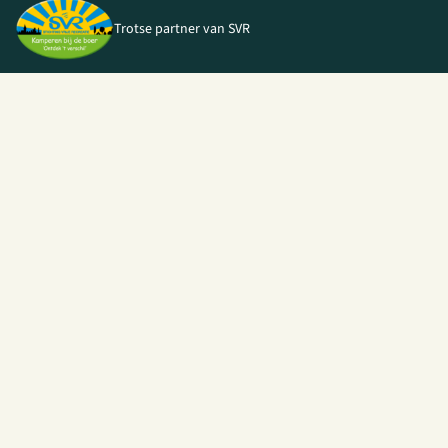
Trotse partner van SVR
© 2026 I Love Kamperen •
Algemene voorwaarden
|
Privacy Policy
|
Webshop door
Unloc