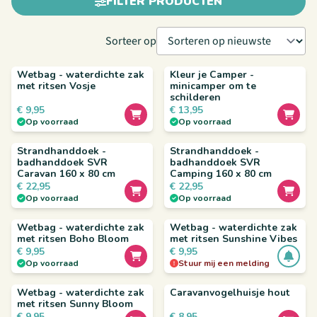
FILTER PRODUCTEN
Sorteer op
Wetbag - waterdichte zak
Kleur je Camper -
met ritsen Vosje
minicamper om te
schilderen
€
9,95
€
13,95
Op voorraad
Op voorraad
Strandhanddoek -
Strandhanddoek -
badhanddoek SVR
badhanddoek SVR
Caravan 160 x 80 cm
Camping 160 x 80 cm
€
22,95
€
22,95
Op voorraad
Op voorraad
Wetbag - waterdichte zak
Wetbag - waterdichte zak
met ritsen Boho Bloom
met ritsen Sunshine Vibes
€
9,95
€
9,95
Op voorraad
Stuur mij een melding
Wetbag - waterdichte zak
Caravanvogelhuisje hout
met ritsen Sunny Bloom
€
9,95
€
8,95