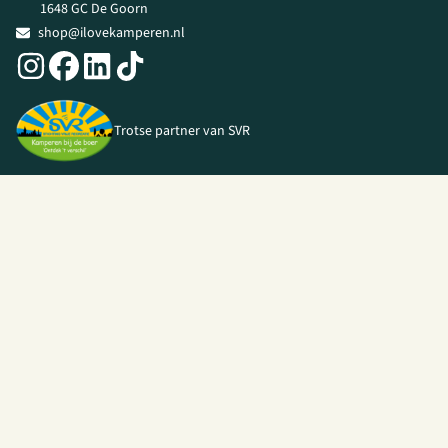
1648 GC De Goorn
shop@ilovekamperen.nl
Trotse partner van SVR
© 2026 I Love Kamperen •
Algemene voorwaarden
|
Privacy Policy
|
Webshop door
Unloc