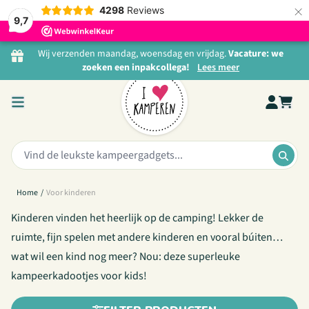
×
4298
Reviews
9,7
Ga naar de inhoud
Wij verzenden maandag, woensdag en vrijdag.
Vacature: we
zoeken een inpakcollega!
Lees meer
ZO LEUK VOOR KIDS OP DE CAMPING!
Voor kinderen
Zoeken:
ZOE
Home
/
Voor kinderen
Kinderen vinden het heerlijk op de camping! Lekker de
ruimte, fijn spelen met andere kinderen en vooral búiten…
wat wil een kind nog meer? Nou: deze superleuke
kampeerkadootjes voor kids!