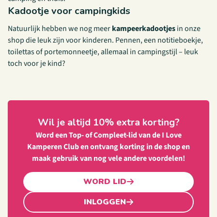
Kadootje voor campingkids
Natuurlijk hebben we nog meer
kampeerkadootjes
in onze
shop die leuk zijn voor kinderen. Pennen, een notitieboekje,
toilettas of portemonneetje, allemaal in campingstijl – leuk
toch voor je kind?
Wil je altijd 10% extra korting?
Word een Top- of Compleet-lid van de I Love
Kamperen Club en ontvang korting in de shop en
maak gebruik van nog vele andere voordelen!
WORD LID
INLOGGEN