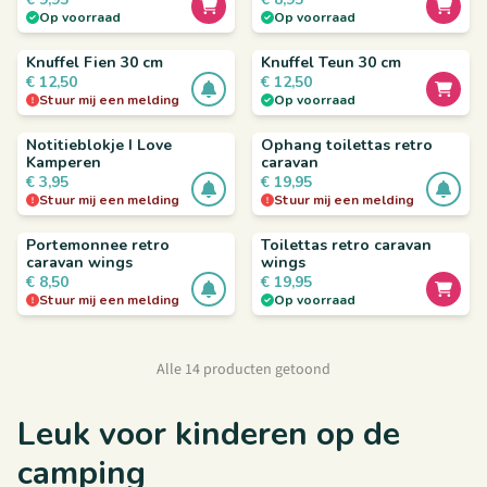
Op voorraad
Op voorraad
Knuffel Fien 30 cm
Knuffel Teun 30 cm
€
12,50
€
12,50
Stuur mij een melding
Op voorraad
Notitieblokje I Love
Ophang toilettas retro
Kamperen
caravan
€
3,95
€
19,95
Stuur mij een melding
Stuur mij een melding
Portemonnee retro
Toilettas retro caravan
caravan wings
wings
€
8,50
€
19,95
Stuur mij een melding
Op voorraad
Alle 14 producten getoond
Leuk voor kinderen op de
camping