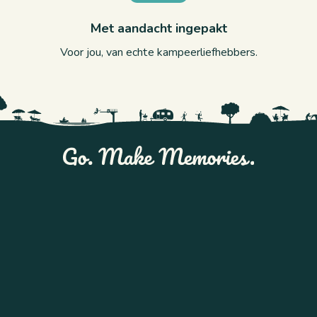
Met aandacht ingepakt
Voor jou, van echte kampeerliefhebbers.