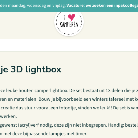
nden maandag, woensdag en vrijdag.
Vacature: we zoeken een inpakcolleg
e 3D lightbox
e leuke houten camperlightbox. De set bestaat uit 13 delen die je zelf
uren en materialen. Bouw je bijvoorbeeld een winters tafereel met ke
atie dus stuur vooral een fotootje, vinden we leuk!! De set is van 
e werken.
gewenst (acryl)verf nodig, deze zijn niet inbegrepen. Handig:
bestel
kan met deze
bijpassende lampjes met timer
.