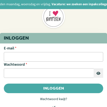
nden maandag, woensdag en vrijdag.
Vacature: we zoeken een inpakcolleg
INLOGGEN
E-mail
*
Wachtwoord
*
INLOGGEN
Wachtwoord kwijt?