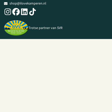
shop@ilovekamperen.nl
Trotse partner van SVR
© 2026 I Love Kamperen •
Algemene voorwaarden
|
Privacy Policy
|
Webshop door
Unloc