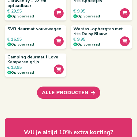
Caravanity – 22 cm
rits Appeltjes
oplaadbaar
€
29,95
€
9,95
Op voorraad
Op voorraad
SVR deurmat vouwwagen
Wastas -opbergtas met
rits Daisy Blauw
€
16,95
€
9,95
Op voorraad
Op voorraad
Camping deurmat I Love
Kamperen grijs
€
13,95
Op voorraad
ALLE PRODUCTEN
Wil je altijd 10% extra korting?