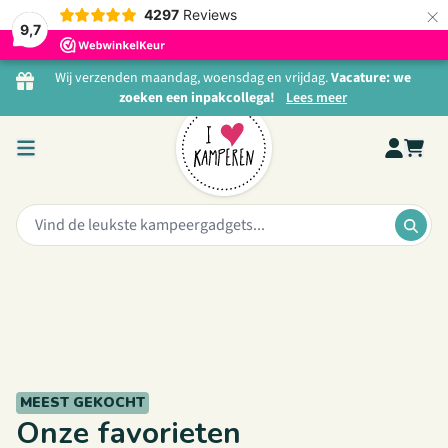
OOK IDEAAL ALS KADO!
×
4297
Reviews
9,7
Originele
Ga naar de inhoud
kampeergadgets en
Wij verzenden maandag, woensdag en vrijdag.
Vacature: we
zoeken een inpakcollega!
Lees meer
de fijnste
campingproducten
Zoeken:
ZOE
BEKIJK ONZE KADOTIPS
SVR Collectie
I Love Kamperen Collectie
Rebel Outdoor
Nieuw
BEKIJK MEER
Jumbo wastassen
BEKIJK MEER
BEKIJK MEER
MEEST GEKOCHT
BEKIJK MEER
Onze favorieten
BEKIJK MEER