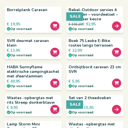
Borrelplank Caravan
Rebel-Outdoor servies 4
personen – voordeelset –
SALE
kleur naar keuze
€
19,95
€
92,95
€
103,20
Op voorraad
Op voorraad
SVR deurmat caravan
Boek 75 Leuke E-Bike
klein
routes langs terrassen
€
13,95
€
22,99
Op voorraad
Op voorraad
HABA Sunnyflame
Ontbijtbord caravan 23 cm
elektrische campingkachel
SVR
met sfeervlammen
€
49,95
€
5,95
Op voorraad
Op voorraad
Wastas -opbergtas met
Set van 2 theedoeken
rits Streep donkerblauw
SALE
€
9,95
€
15,95
€
17,90
Op voorraad
Op voorraad
Lamp Storm Mini
Wastas -opbergtas met