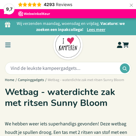
×
4293
Reviews
9,7
Ga naar de inhoud
Wij verzenden maandag, woensdag en vrijdag.
Vacature: we
zoeken een inpakcollega!
Lees meer
Zoeken:
ZOE
Home
/
Campinggadgets
/
Wetbag – waterdichte zak met ritsen Sunny Bloom
Wetbag - waterdichte zak
met ritsen Sunny Bloom
We hebben weer iets superhandigs gevonden! Deze wetbag
houdt je spullen droog. Een tas met 2 ritsen van stof met een