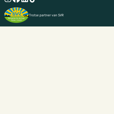
Trotse partner van SVR
© 2026 I Love Kamperen •
Algemene voorwaarden
|
Privacy Policy
|
Webshop door
Unloc