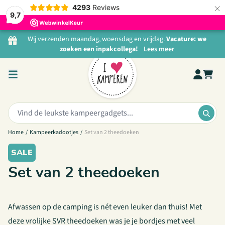
×
4293
Reviews
9,7
Ga naar de inhoud
Wij verzenden maandag, woensdag en vrijdag.
Vacature: we
zoeken een inpakcollega!
Lees meer
Zoeken:
ZOE
Home
/
Kampeerkadootjes
/
Set van 2 theedoeken
SALE
Set van 2 theedoeken
Afwassen op de camping is nét even leuker dan thuis! Met
deze vrolijke SVR theedoeken was je je bordjes met veel