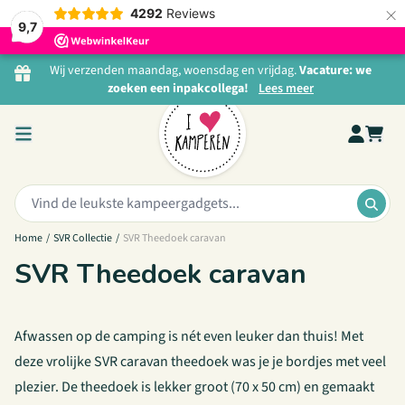
×
4292
Reviews
9,7
Ga naar de inhoud
Wij verzenden maandag, woensdag en vrijdag.
Vacature: we
zoeken een inpakcollega!
Lees meer
Zoeken:
ZOE
Home
/
SVR Collectie
/
SVR Theedoek caravan
SVR Theedoek caravan
Afwassen op de camping is nét even leuker dan thuis! Met
deze vrolijke SVR caravan theedoek was je je bordjes met veel
plezier. De theedoek is lekker groot (70 x 50 cm) en gemaakt