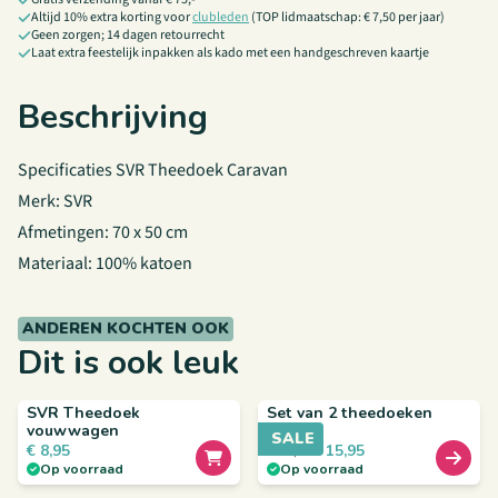
Altijd 10% extra korting voor
clubleden
(TOP lidmaatschap: € 7,50 per jaar)
Geen zorgen; 14 dagen retourrecht
Laat extra feestelijk inpakken als kado met een handgeschreven kaartje
Beschrijving
Specificaties SVR Theedoek Caravan
Merk: SVR
Afmetingen: 70 x 50 cm
Materiaal: 100% katoen
ANDEREN KOCHTEN OOK
Dit is ook leuk
SVR Theedoek
Set van 2 theedoeken
vouwwagen
SALE
€
8,95
€
15,95
€
17,90
Op voorraad
Op voorraad