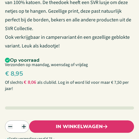
van 100% katoen. De theedoek heeft een SVR lusje om deze
netjes op te hangen. Gezellige print, deze past natuurlijk
perfect bij de borden, bekers en alle andere producten uit de
SVR Collectie
.
Ook verkrijgbaar in
campervariant
én een gezellige
geblokte
varian
t. Leuk als kadootje!
Op voorraad
Verzonden op maandag, woensdag of vrijdag
€
8,95
Of slechts
€
8,06
als clublid.
Log in
of
word lid
voor maar € 7,50 per
jaar!
IN WINKELWAGEN
Gratis verzending vanaf € 75,-