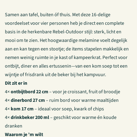
Samen aan tafel, buiten óf thuis. Met deze 16-delige
voordeelset voor vier personen heb je direct een complete
basis in de herkenbare Rebel-Outdoor stijl: sterk, licht en
mooi om te zien. Het hoogwaardige melamine voelt degelijk
aan en kan tegen een stootje; de items stapelen makkelijk en
nemen weinig ruimte in je kast of kampeerkrat. Perfect voor
ontbijt, diner en alles ertussenin—van een kom soep tot een
wijntje of frisdrank uit de beker bij het kampvuur.
Dit zit er in
4×
ontbijtbord 22 cm
– voor je croissant, fruit of broodje
4×
dinerbord 27 cm
– ruim bord voor warme maaltijden
4×
kom 17 cm
– ideaal voor soep, kwark of chips
4×
drinkbeker 200 ml
– geschikt voor warme én koude
dranken
Waarom je ’m wilt