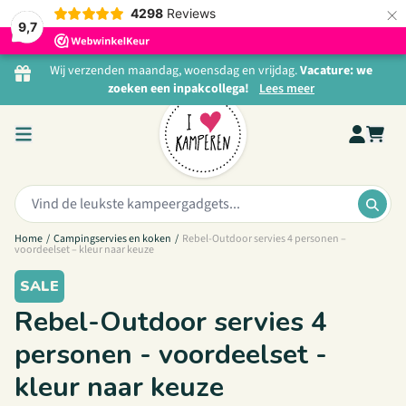
×
4298
Reviews
9,7
Ga naar de inhoud
Wij verzenden maandag, woensdag en vrijdag.
Vacature: we
zoeken een inpakcollega!
Lees meer
Zoeken:
ZOE
Home
/
Campingservies en koken
/
Rebel-Outdoor servies 4 personen –
voordeelset – kleur naar keuze
SALE
Rebel-Outdoor servies 4
personen - voordeelset -
kleur naar keuze