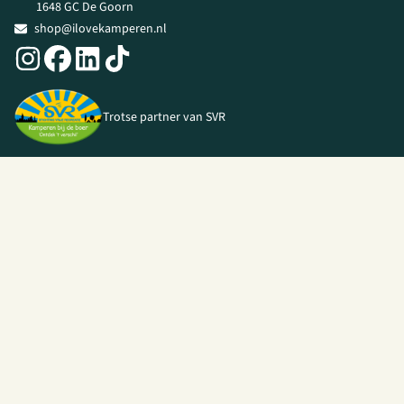
1648 GC De Goorn
shop@ilovekamperen.nl
Trotse partner van SVR
© 2026 I Love Kamperen •
Algemene voorwaarden
|
Privacy Policy
|
Webshop door
Unloc