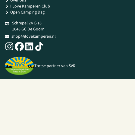
Over ons
I Love Kamperen Club
Open Camping Dag
Schrepel 24 C-18
1648 GC De Goorn
shop@ilovekamperen.nl
Trotse partner van SVR
© 2026 I Love Kamperen •
Algemene voorwaarden
|
Privacy Policy
|
Webshop door
Unloc