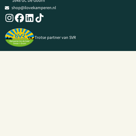
1648 GC De Goorn
shop@ilovekamperen.nl
Trotse partner van SVR
© 2026 I Love Kamperen •
Algemene voorwaarden
|
Privacy Policy
|
Webshop door
Unloc