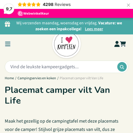
×
4298
Reviews
9,7
Ga naar de inhoud
Wij verzenden maandag, woensdag en vrijdag.
Vacature: we
zoeken een inpakcollega!
Lees meer
Zoeken:
ZOE
Home
/
Campingservies en koken
/
Placemat camper vilt Van Life
Placemat camper vilt Van
Life
Maak het gezellig op de campingtafel met deze placemats
voor de camper! Stijlvol grijze placemats van vilt, dus ze