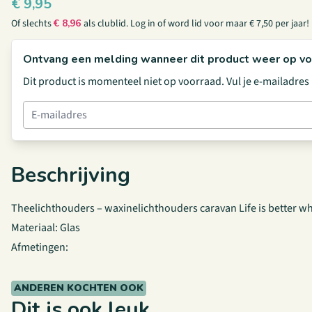
€
9,95
Of slechts
€
8,96
als clublid.
Log in
of
word lid
voor maar € 7,50 per jaar!
Ontvang een melding wanneer dit product weer op vo
Dit product is momenteel niet op voorraad. Vul je e-mailadre
Beschrijving
Theelichthouders – waxinelichthouders caravan Life is better wh
Materiaal: Glas
Afmetingen:
ANDEREN KOCHTEN OOK
Dit is ook leuk