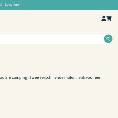
a!
Lees meer
ZOE
 you are camping’. Twee verschillende maten, leuk voor een