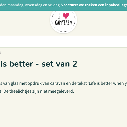
nden maandag, woensdag en vrijdag.
Vacature: we zoeken een inpakcolleg
2
s better - set van 2
s van glas met opdruk van caravan en de tekst ‘Life is better when
. De theelichtjes zijn niet meegeleverd.