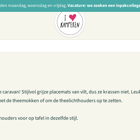
nden maandag, woensdag en vrijdag.
Vacature: we zoeken een inpakcolleg
aravan! Stijlvol grijze placemats van vilt, dus ze krassen niet. Leu
et de theemokken of om de theelichthouders op te zetten.
thouders
voor op tafel in dezelfde stijl.