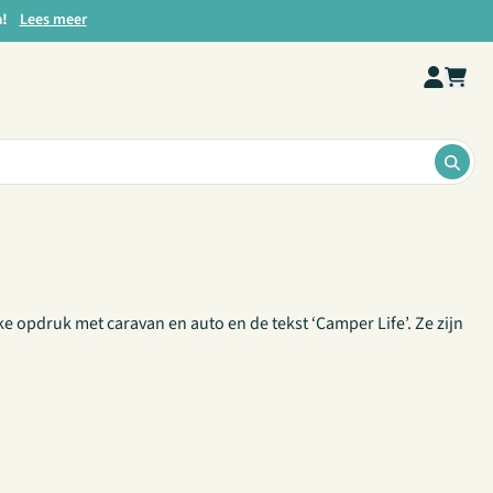
a!
Lees meer
ZOE
ke opdruk met caravan en auto en de tekst ‘Camper Life’. Ze zijn