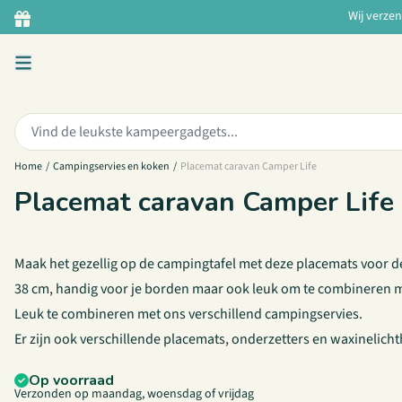
Ga naar de inhoud
Wij verze
Zoeken:
Home
/
Campingservies en koken
/
Placemat caravan Camper Life
Placemat caravan Camper Life
Maak het gezellig op de campingtafel met deze placemats voor de c
38 cm, handig voor je borden maar ook leuk om te combineren m
Leuk te combineren met ons verschillend campingservies.
Er zijn ook verschillende placemats,
onderzetters
en
waxinelich
Op voorraad
Verzonden op maandag, woensdag of vrijdag