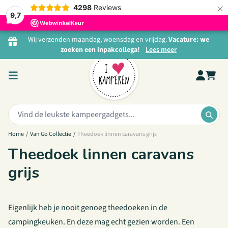
×
4298
Reviews
9,7
Ga naar de inhoud
Wij verzenden maandag, woensdag en vrijdag.
Vacature: we
zoeken een inpakcollega!
Lees meer
Zoeken:
ZOE
Home
/
Van Go Collectie
/
Theedoek linnen caravans grijs
Theedoek linnen caravans
grijs
Eigenlijk heb je nooit genoeg theedoeken in de
campingkeuken. En deze mag echt gezien worden. Een