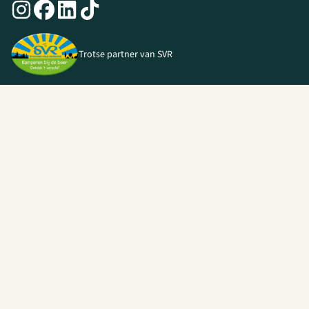
Trotse partner van SVR
© 2026 I Love Kamperen •
Algemene voorwaarden
|
Privacy Policy
|
Webshop door
Unloc