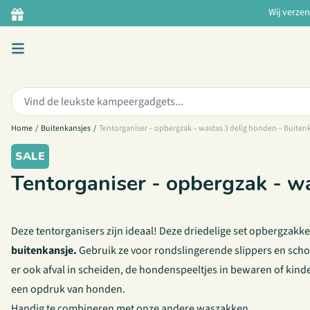
Ga naar de inhoud
Wij verze
Zoeken:
Home
/
Buitenkansjes
/
Tentorganiser – opbergzak – wastas 3 delig honden – Buiten
SALE
Tentorganiser - opbergzak - w
Deze tentorganisers zijn ideaal! Deze driedelige set opbergzak
buitenkansje.
Gebruik ze voor rondslingerende slippers en scho
er ook afval in scheiden, de hondenspeeltjes in bewaren of kind
een opdruk van honden.
Handig te combineren met onze andere
waszakken
.