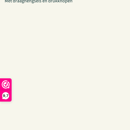
Met draaghengsels en drukknopen
9,7