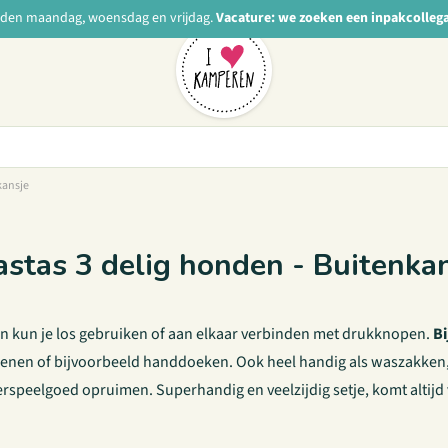
nden maandag, woensdag en vrijdag.
Vacature: we zoeken een inpakcolleg
kansje
astas 3 delig honden - Buitenka
ken kun je los gebruiken of aan elkaar verbinden met drukknopen.
Bi
enen of bijvoorbeeld handdoeken. Ook heel handig als waszakken, 
erspeelgoed opruimen. Superhandig en veelzijdig setje, komt altijd