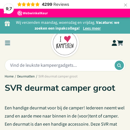
×
4299
Reviews
9,7
Ga naar de inhoud
Wij verzenden maandag, woensdag en vrijdag.
Vacature: we
zoeken een inpakcollega!
Lees meer
Zoeken:
ZOE
Home
/
Deurmatten
/
SVR deurmat camper groot
SVR deurmat camper groot
Een handige deurmat voor bij de camper! Iedereen neemt wel
zand en aarde mee naar binnen in de (voor)tent of camper.
Een deurmat is dan een handige accessoire. Deze SVR mat