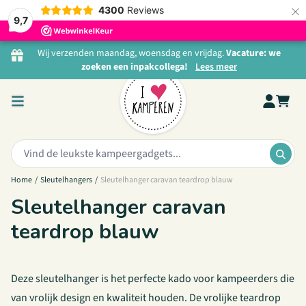
×
4300
Reviews
9,7
Ga naar de inhoud
Wij verzenden maandag, woensdag en vrijdag.
Vacature: we
zoeken een inpakcollega!
Lees meer
Zoeken:
ZOE
Home
/
Sleutelhangers
/
Sleutelhanger caravan teardrop blauw
Sleutelhanger caravan
teardrop blauw
Deze sleutelhanger is het perfecte kado voor kampeerders die
van vrolijk design en kwaliteit houden. De vrolijke teardrop