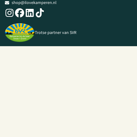
shop@ilovekamperen.nl
Trotse partner van SVR
© 2026 I Love Kamperen •
Algemene voorwaarden
|
Privacy Policy
|
Webshop door
Unloc