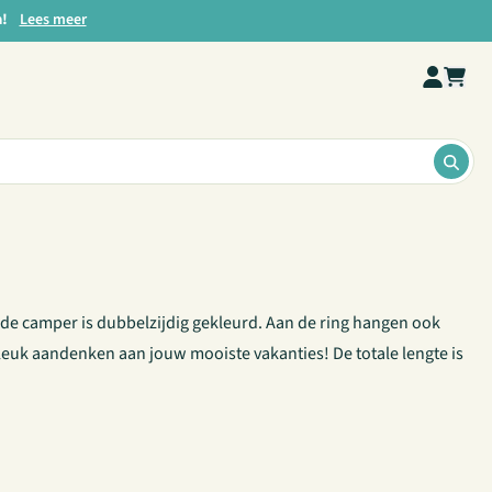
a!
Lees meer
ZOE
, de camper is dubbelzijdig gekleurd. Aan de ring hangen ook
leuk aandenken aan jouw mooiste vakanties! De totale lengte is