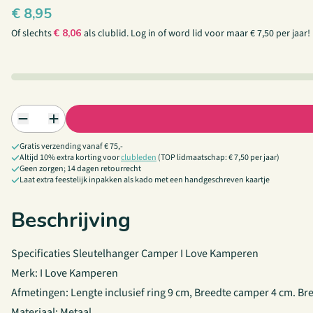
€
8,95
Of slechts
€
8,06
als clublid.
Log in
of
word lid
voor maar € 7,50 per jaar!
Gratis verzending vanaf € 75,-
Altijd 10% extra korting voor
clubleden
(TOP lidmaatschap: € 7,50 per jaar)
Geen zorgen; 14 dagen retourrecht
Laat extra feestelijk inpakken als kado met een handgeschreven kaartje
Beschrijving
Specificaties Sleutelhanger Camper I Love Kamperen
Merk: I Love Kamperen
Afmetingen: Lengte inclusief ring 9 cm, Breedte camper 4 cm. Br
Materiaal: Metaal