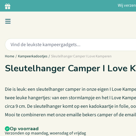
Ga naar de inhoud
Wij verze
Zoeken:
Home
/
Kampeerkadootjes
/
Sleutelhanger Camper I Love Kamperen
Sleutelhanger Camper I Love 
Die is leuk: een sleutelhanger camper in onze eigen I Love Kampe
twee leuke hangertjes: van een stormlampje en het I Love Kamper
circa 9 cm. De sleutelhanger komt op een kadokaartje in folie, o
Mooi te combineren met onze
emaille bekers camper
of de
email
Op voorraad
Verzonden op maandag, woensdag of vrijdag