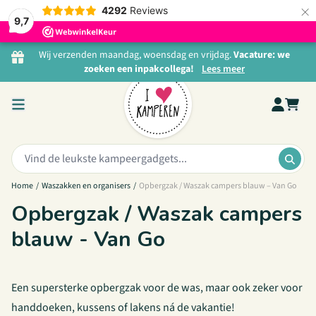
×
4292
Reviews
9,7
Ga naar de inhoud
Wij verzenden maandag, woensdag en vrijdag.
Vacature: we
zoeken een inpakcollega!
Lees meer
Zoeken:
ZOE
Home
/
Waszakken en organisers
/
Opbergzak / Waszak campers blauw – Van Go
Opbergzak / Waszak campers
blauw - Van Go
Een supersterke opbergzak voor de was, maar ook zeker voor
handdoeken, kussens of lakens ná de vakantie!