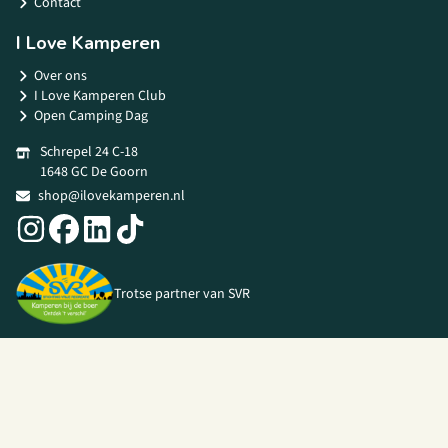
Contact
I Love Kamperen
Over ons
I Love Kamperen Club
Open Camping Dag
Schrepel 24 C-18
1648 GC De Goorn
shop@ilovekamperen.nl
Trotse partner van SVR
© 2026 I Love Kamperen •
Algemene voorwaarden
|
Privacy Policy
|
Webshop door
Unloc