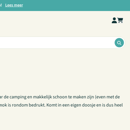
a!
Lees meer
ZOE
ar de camping en makkelijk schoon te maken zijn (even met de
ok is rondom bedrukt. Komt in een eigen doosje en is dus heel