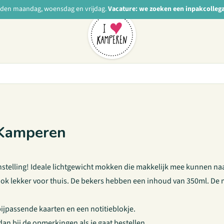
nden maandag, woensdag en vrijdag.
Vacature: we zoeken een inpakcolleg
 Kamperen
stelling! Ideale lichtgewicht mokken die makkelijk mee kunnen na
k lekker voor thuis. De bekers hebben een inhoud van 350ml. De m
bijpassende kaarten
en een
notitieblokje
.
an bij de opmerkingen als je gaat bestellen.