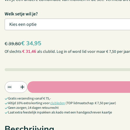
Welk setje wil je?
€
34,95
€
39,80
Of slechts
€
31,46
als clublid.
Log in
of
word lid
voor maar € 7,50 per jaar
Gratis verzending vanaf € 75,-
Altijd 10% extra korting voor
clubleden
(TOP lidmaatschap: € 7,50 per jaar)
Geen zorgen; 14 dagen retourrecht
Laat extra feestelijk inpakken als kado met een handgeschreven kaartje
Beschrijving