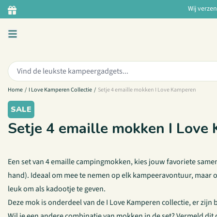
Ga naar de inhoud
Wij verze
Zoeken:
Home
/
I Love Kamperen Collectie
/
Setje 4 emaille mokken I Love Kamperen
SALE
Setje 4 emaille mokken I Love
Een set van 4 emaille campingmokken, kies jouw favoriete samen
hand). Ideaal om mee te nemen op elk kampeeravontuur, maar oo
leuk om als kadootje te geven.
Deze mok is onderdeel van de I Love Kamperen collectie, er zijn
Wil je een andere combinatie van mokken in de set? Vermeld dit d