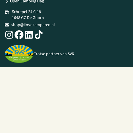
Open Camping Dag
Schrepel 24 C-18
1648 GC De Goorn
shop@ilovekamperen.nl
Trotse partner van SVR
© 2026 I Love Kamperen •
Algemene voorwaarden
|
Privacy Policy
|
Webshop door
Unloc