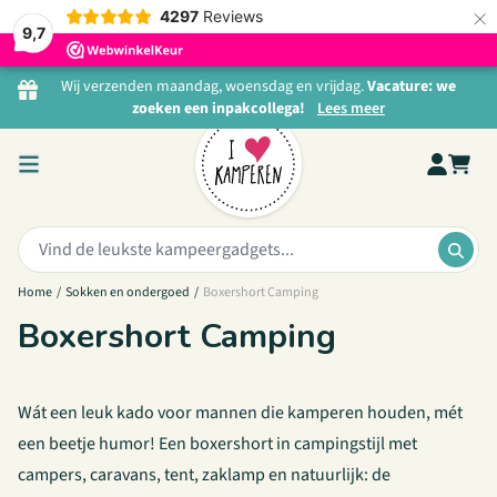
×
4297
Reviews
9,7
Ga naar de inhoud
Wij verzenden maandag, woensdag en vrijdag.
Vacature: we
zoeken een inpakcollega!
Lees meer
Zoeken:
ZOE
Home
/
Sokken en ondergoed
/
Boxershort Camping
Boxershort Camping
Wát een leuk kado voor mannen die kamperen houden, mét
een beetje humor! Een boxershort in campingstijl met
campers, caravans, tent, zaklamp en natuurlijk: de