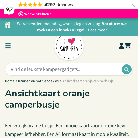
×
4297
Reviews
9,7
Ga naar de inhoud
Wij verzenden maandag, woensdag en vrijdag.
Vacature: we
zoeken een inpakcollega!
Lees meer
Zoeken:
ZOE
Home
/
Kaarten en notitieboekjes
/
Ansichtkaart oranje camperbusje
Ansichtkaart oranje
camperbusje
Een vrolijk oranje busje! Een mooie kaart voor die ene lieve
kampeerliefhebber. Een A6 formaat kaart in mooie kwaliteit.