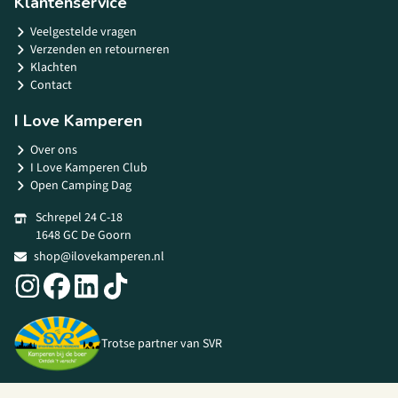
Klantenservice
Veelgestelde vragen
Verzenden en retourneren
Klachten
Contact
I Love Kamperen
Over ons
I Love Kamperen Club
Open Camping Dag
Schrepel 24 C-18
1648 GC De Goorn
shop@ilovekamperen.nl
Trotse partner van SVR
© 2026 I Love Kamperen •
Algemene voorwaarden
|
Privacy Policy
|
Webshop door