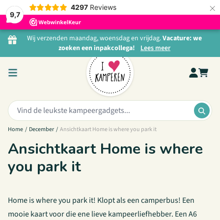
×
4297
Reviews
9,7
Ga naar de inhoud
Wij verzenden maandag, woensdag en vrijdag.
Vacature: we
zoeken een inpakcollega!
Lees meer
Zoeken:
ZOE
Home
/
December
/
Ansichtkaart Home is where you park it
Ansichtkaart Home is where
you park it
Home is where you park it! Klopt als een camperbus! Een
mooie kaart voor die ene lieve kampeerliefhebber. Een A6