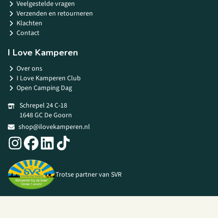
Veelgestelde vragen
Verzenden en retourneren
Klachten
Contact
I Love Kamperen
Over ons
I Love Kamperen Club
Open Camping Dag
Schrepel 24 C-18
1648 GC De Goorn
shop@ilovekamperen.nl
Trotse partner van SVR
© 2026 I Love Kamperen •
Algemene voorwaarden
|
Privacy Policy
|
Webshop door
Unloc