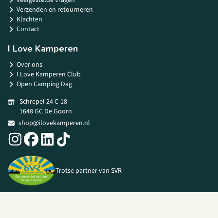
Veelgestelde vragen
Verzenden en retourneren
Klachten
Contact
I Love Kamperen
Over ons
I Love Kamperen Club
Open Camping Dag
Schrepel 24 C-18
1648 GC De Goorn
shop@ilovekamperen.nl
Trotse partner van SVR
© 2026 I Love Kamperen •
Algemene voorwaarden
|
Privacy Policy
|
Webshop door
Unloc