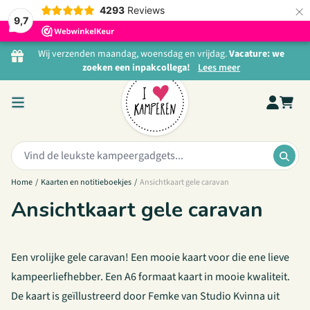
×
4293
Reviews
9,7
Ga naar de inhoud
Wij verzenden maandag, woensdag en vrijdag.
Vacature: we
zoeken een inpakcollega!
Lees meer
Zoeken:
ZOE
Home
/
Kaarten en notitieboekjes
/
Ansichtkaart gele caravan
Ansichtkaart gele caravan
Een vrolijke gele caravan! Een mooie kaart voor die ene lieve
kampeerliefhebber. Een A6 formaat kaart in mooie kwaliteit.
De kaart is geïllustreerd door Femke van Studio Kvinna uit