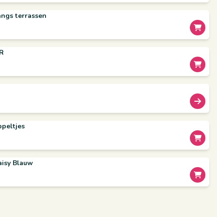
angs terrassen
VR
ppeltjes
aisy Blauw