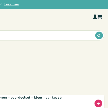
a!
Lees meer
ZOE
nen – voordeelset – kleur naar keuze