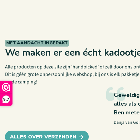
Servies & tafelen
Voor caravans
Voor campers
Waszakken en organisers
BEKIJK MEER
Mokken en bekers
BEKIJK MEER
Verlichting
BEKIJK MEER
BEKIJK MEER
BEKIJK MEER
MET AANDACHT INGEPAKT
BEKIJK MEER
We maken er een écht kadootj
Alle producten op deze site zijn ‘handpicked’ of zelf door ons ont
Dit is géén grote onpersoonlijke webshop, bij ons is elk pakketje 
op de camping!
Geweldig 
9,7
alles als
Ben metee
Danja van Go
ALLES OVER VERZENDEN