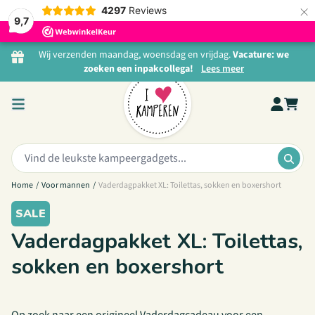
×
4297
Reviews
9,7
Ga naar de inhoud
Wij verzenden maandag, woensdag en vrijdag.
Vacature: we
zoeken een inpakcollega!
Lees meer
Zoeken:
ZOE
Home
/
Voor mannen
/
Vaderdagpakket XL: Toilettas, sokken en boxershort
SALE
Vaderdagpakket XL: Toilettas,
sokken en boxershort