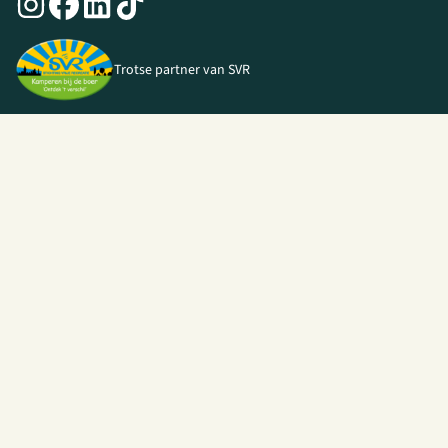
Trotse partner van SVR
© 2026 I Love Kamperen •
Algemene voorwaarden
|
Privacy Policy
|
Webshop door
Unloc