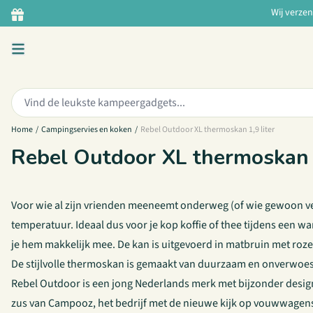
Ga naar de inhoud
Wij verze
Zoeken:
Home
/
Campingservies en koken
/
Rebel Outdoor XL thermoskan 1,9 liter
Rebel Outdoor XL thermoskan 1
Voor wie al zijn vrienden meeneemt onderweg (of wie gewoon veel
temperatuur. Ideaal dus voor je kop koffie of thee tijdens een wa
je hem makkelijk mee. De kan is uitgevoerd in matbruin met roze
De stijlvolle thermoskan is gemaakt van duurzaam en onverwoest
Rebel Outdoor is een jong Nederlands merk met bijzonder design 
zus van Campooz, het bedrijf met de nieuwe kijk op vouwwagen