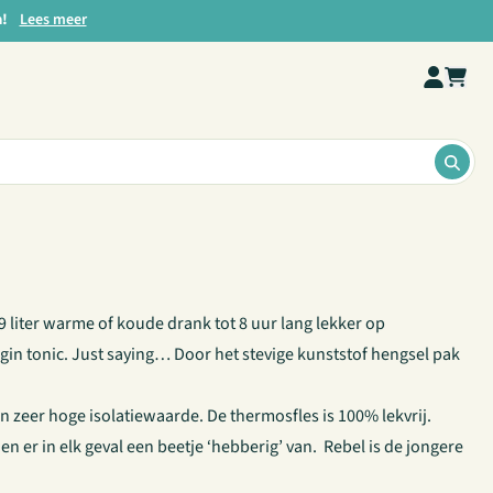
a!
Lees meer
ZOE
 liter warme of koude drank tot 8 uur lang lekker op
f gin tonic. Just saying… Door het stevige kunststof hengsel pak
zeer hoge isolatiewaarde. De thermosfles is 100% lekvrij.
er in elk geval een beetje ‘hebberig’ van. Rebel is de jongere