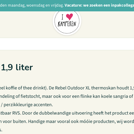
nden maandag, woensdag en vrijdag.
Vacature: we zoeken een inpakcolleg
,9 liter
 koffie of thee drinkt). De Rebel Outdoor XL thermoskan houdt 1,9
ndeling of fietstocht, maar ook voor een flinke kan koele sangria o
 / perzikkleurige accenten.
baar RVS. Door de dubbelwandige uitvoering heeft het product een 
voor buiten. Handige maar vooral ook móóie producten, wij worden 
s.