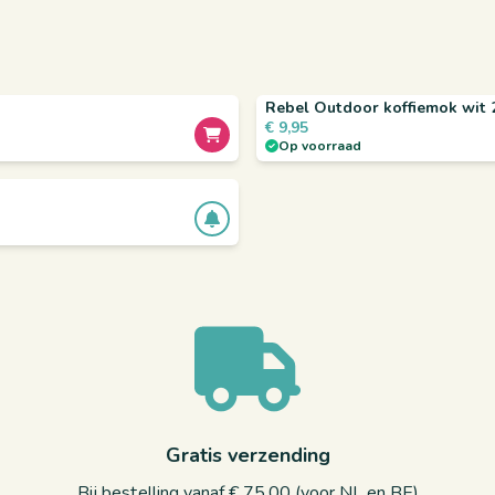
Rebel Outdoor koffiemok wit 
€
9,95
Op voorraad
Gratis verzending
Bij bestelling vanaf € 75,00 (voor NL en BE)