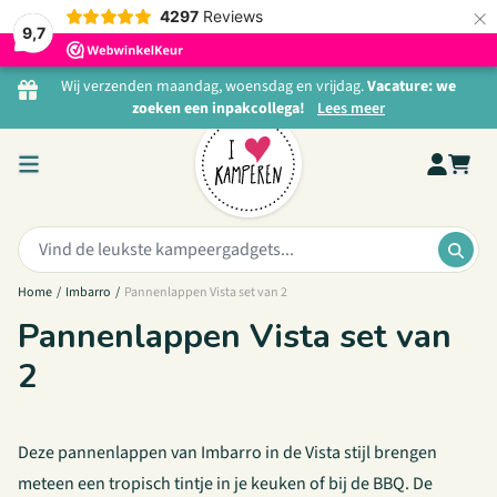
×
4297
Reviews
9,7
Ga naar de inhoud
Wij verzenden maandag, woensdag en vrijdag.
Vacature: we
zoeken een inpakcollega!
Lees meer
Zoeken:
ZOE
Home
/
Imbarro
/
Pannenlappen Vista set van 2
Pannenlappen Vista set van
2
Deze pannenlappen van Imbarro in de Vista stijl brengen
meteen een tropisch tintje in je keuken of bij de BBQ. De