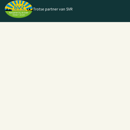
Trotse partner van SVR
© 2026 I Love Kamperen •
Algemene voorwaarden
|
Privacy Policy
|
Webshop door
Unloc