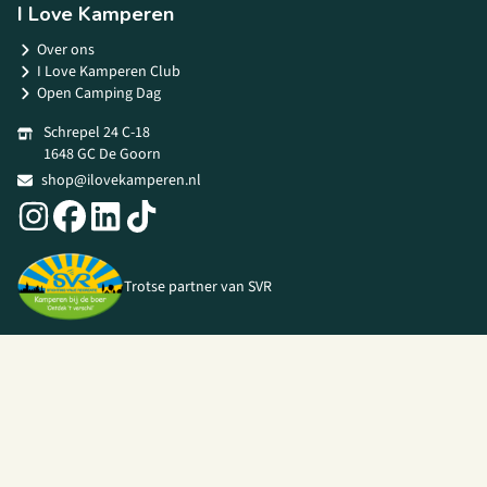
I Love Kamperen
Over ons
I Love Kamperen Club
Open Camping Dag
Schrepel 24 C-18
1648 GC De Goorn
shop@ilovekamperen.nl
Trotse partner van SVR
© 2026 I Love Kamperen •
Algemene voorwaarden
|
Privacy Policy
|
Webshop door
Unloc