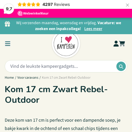
×
4297
Reviews
9,7
Ga naar de inhoud
Wij verzenden maandag, woensdag en vrijdag.
Vacature: we
zoeken een inpakcollega!
Lees meer
Zoeken:
ZOE
Home
/
Voor caravans
/
Kom 17 cm Zwart Rebel-Outdoor
Kom 17 cm Zwart Rebel-
Outdoor
Deze kom van 17 cm is perfect voor een dampende soep, je
bakje kwark in de ochtend of een schaal chips tijdens een