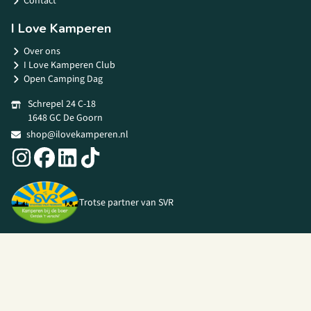
Contact
I Love Kamperen
Over ons
I Love Kamperen Club
Open Camping Dag
Schrepel 24 C-18
1648 GC De Goorn
shop@ilovekamperen.nl
Trotse partner van SVR
© 2026 I Love Kamperen •
Algemene voorwaarden
|
Privacy Policy
|
Webshop door
Unloc