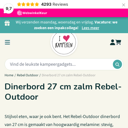
×
4293
Reviews
9,7
Ga naar de inhoud
Wij verzenden maandag, woensdag en vrijdag.
Vacature: we
zoeken een inpakcollega!
Lees meer
Zoeken:
ZOE
Home
/
Rebel Outdoor
/
Dinerbord 27 cm zalm Rebel-Outdoor
Dinerbord 27 cm zalm Rebel-
Outdoor
Stijlvol eten, waar je ook bent. Het Rebel-Outdoor dinerbord
van 27 cm is gemaakt van hoogwaardig melamine: stevig,