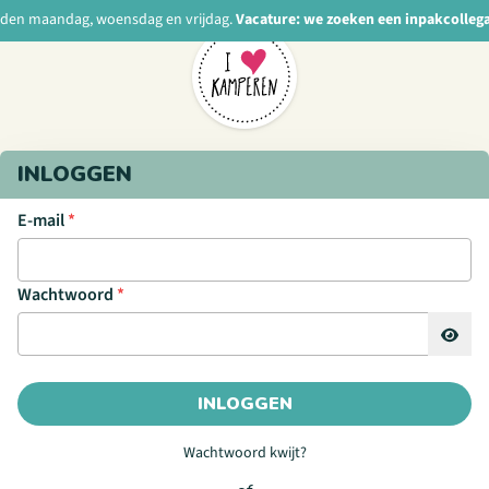
nden maandag, woensdag en vrijdag.
Vacature: we zoeken een inpakcolleg
INLOGGEN
E-mail
*
Wachtwoord
*
INLOGGEN
Wachtwoord kwijt?